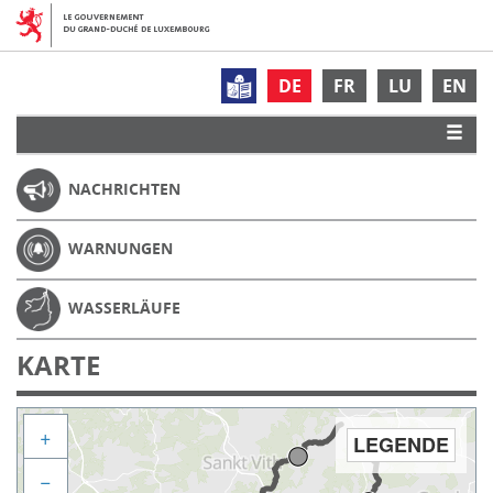
DE
FR
LU
EN
NACHRICHTEN
WARNUNGEN
WASSERLÄUFE
KARTE
+
LEGENDE
−