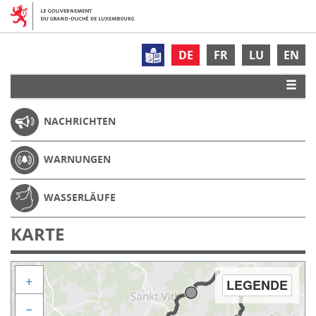
DE
FR
LU
EN
NACHRICHTEN
WARNUNGEN
WASSERLÄUFE
KARTE
+
LEGENDE
−