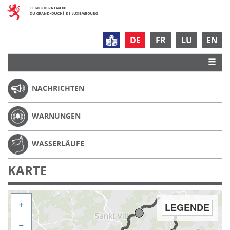
DE
FR
LU
EN
NACHRICHTEN
WARNUNGEN
WASSERLÄUFE
KARTE
+
LEGENDE
−