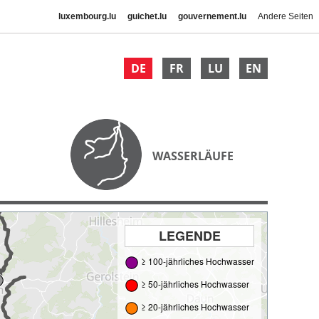
luxembourg.lu
guichet.lu
gouvernement.lu
Andere Seiten
DE
FR
LU
EN
WASSERLÄUFE
LEGENDE
≥ 100-jährliches Hochwasser
≥ 50-jährliches Hochwasser
≥ 20-jährliches Hochwasser