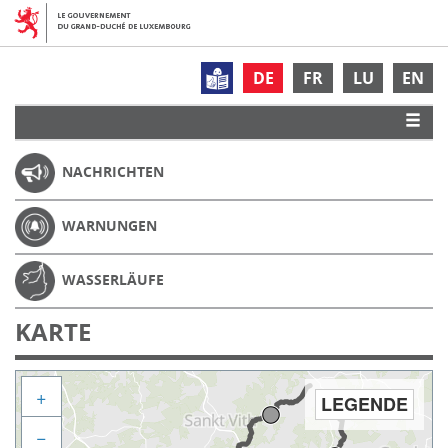
DE
FR
LU
EN
NACHRICHTEN
WARNUNGEN
WASSERLÄUFE
KARTE
+
LEGENDE
−