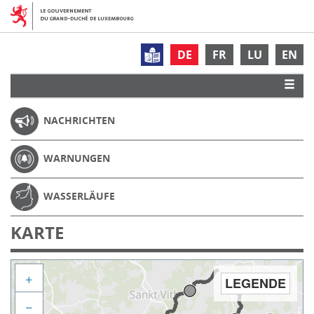
DE
FR
LU
EN
NACHRICHTEN
WARNUNGEN
WASSERLÄUFE
KARTE
+
LEGENDE
−