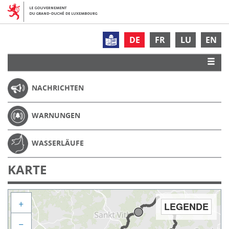
DE
FR
LU
EN
NACHRICHTEN
WARNUNGEN
WASSERLÄUFE
KARTE
+
LEGENDE
−