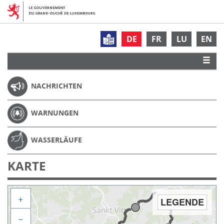
DE
FR
LU
EN
NACHRICHTEN
WARNUNGEN
WASSERLÄUFE
KARTE
+
LEGENDE
−