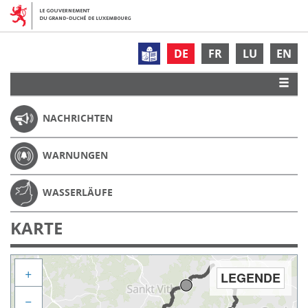
DE
FR
LU
EN
NACHRICHTEN
WARNUNGEN
WASSERLÄUFE
KARTE
+
LEGENDE
−