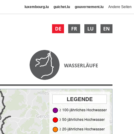
luxembourg.lu
guichet.lu
gouvernement.lu
Andere Seiten
DE
FR
LU
EN
WASSERLÄUFE
LEGENDE
≥ 100-jährliches Hochwasser
≥ 50-jährliches Hochwasser
≥ 20-jährliches Hochwasser