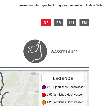
luxembourg.lu
guichet.lu
gouvernement.lu
Andere Seiten
DE
FR
LU
EN
WASSERLÄUFE
LEGENDE
≥ 100-jährliches Hochwasser
≥ 50-jährliches Hochwasser
≥ 20-jährliches Hochwasser