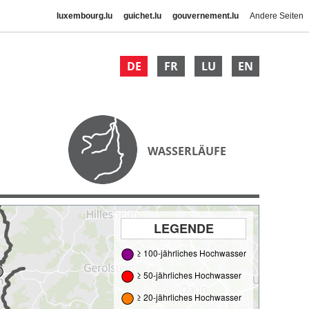
luxembourg.lu
guichet.lu
gouvernement.lu
Andere Seiten
DE
FR
LU
EN
WASSERLÄUFE
LEGENDE
≥ 100-jährliches Hochwasser
≥ 50-jährliches Hochwasser
≥ 20-jährliches Hochwasser