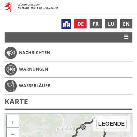
DE
FR
LU
EN
NACHRICHTEN
WARNUNGEN
WASSERLÄUFE
KARTE
+
LEGENDE
−