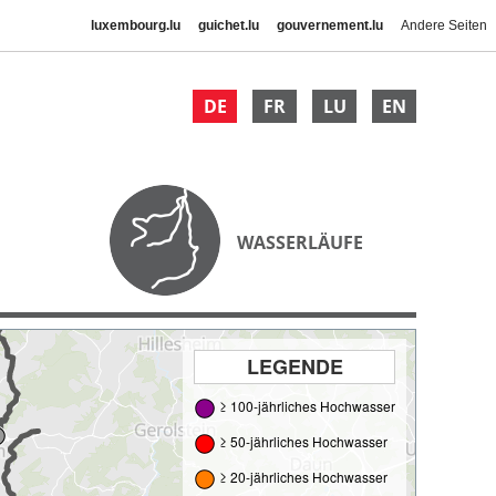
luxembourg.lu
guichet.lu
gouvernement.lu
Andere Seiten
DE
FR
LU
EN
WASSERLÄUFE
LEGENDE
≥ 100-jährliches Hochwasser
≥ 50-jährliches Hochwasser
≥ 20-jährliches Hochwasser