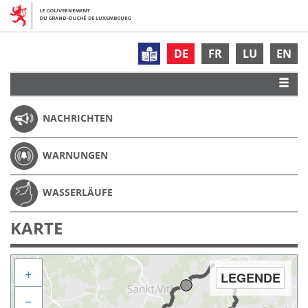
DE
FR
LU
EN
NACHRICHTEN
WARNUNGEN
WASSERLÄUFE
KARTE
+
LEGENDE
−