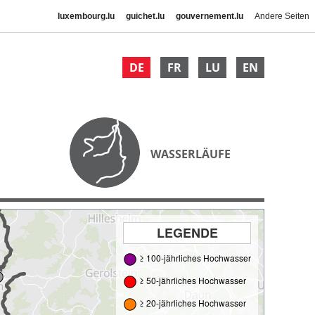
luxembourg.lu
guichet.lu
gouvernement.lu
Andere Seiten
DE
FR
LU
EN
WASSERLÄUFE
LEGENDE
≥ 100-jährliches Hochwasser
≥ 50-jährliches Hochwasser
≥ 20-jährliches Hochwasser