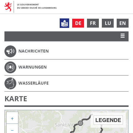
DE
FR
LU
EN
NACHRICHTEN
WARNUNGEN
WASSERLÄUFE
KARTE
+
LEGENDE
−