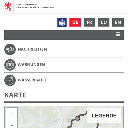
DE
FR
LU
EN
NACHRICHTEN
WARNUNGEN
WASSERLÄUFE
KARTE
+
LEGENDE
−