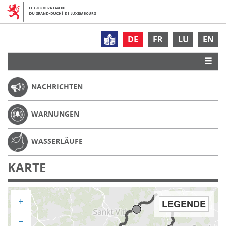
DE
FR
LU
EN
NACHRICHTEN
WARNUNGEN
WASSERLÄUFE
KARTE
+
LEGENDE
−