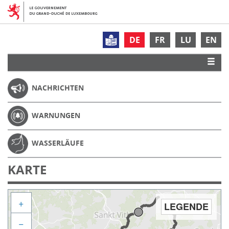
DE
FR
LU
EN
NACHRICHTEN
WARNUNGEN
WASSERLÄUFE
KARTE
+
LEGENDE
−