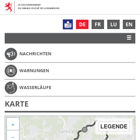
DE
FR
LU
EN
NACHRICHTEN
WARNUNGEN
WASSERLÄUFE
KARTE
+
LEGENDE
−