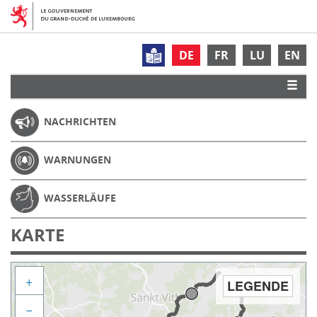
DE
FR
LU
EN
NACHRICHTEN
WARNUNGEN
WASSERLÄUFE
KARTE
+
LEGENDE
−