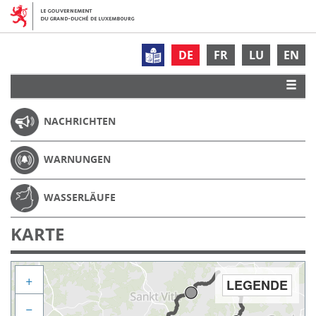
DE
FR
LU
EN
NACHRICHTEN
WARNUNGEN
WASSERLÄUFE
KARTE
+
LEGENDE
−