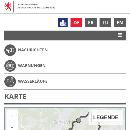
DE
FR
LU
EN
NACHRICHTEN
WARNUNGEN
WASSERLÄUFE
KARTE
+
LEGENDE
−