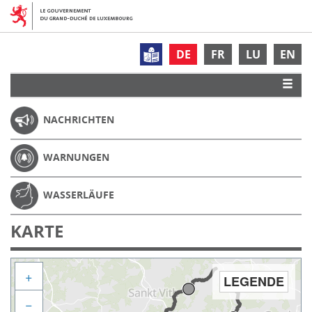
DE
FR
LU
EN
NACHRICHTEN
WARNUNGEN
WASSERLÄUFE
KARTE
+
LEGENDE
−