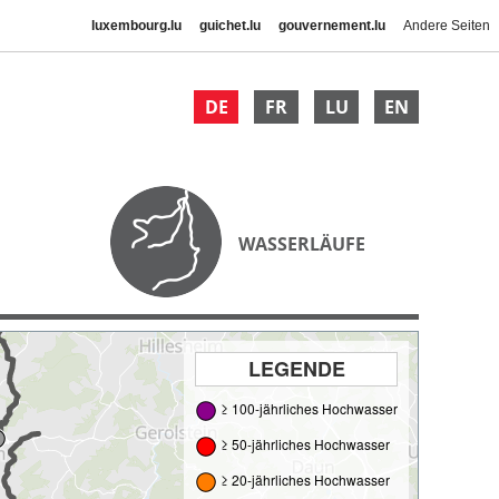
luxembourg.lu
guichet.lu
gouvernement.lu
Andere Seiten
DE
FR
LU
EN
WASSERLÄUFE
LEGENDE
≥ 100-jährliches Hochwasser
≥ 50-jährliches Hochwasser
≥ 20-jährliches Hochwasser