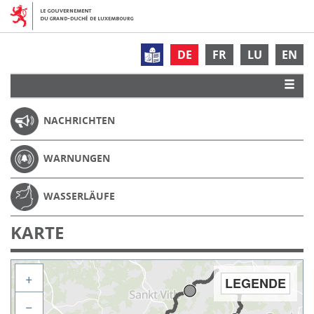
DE
FR
LU
EN
NACHRICHTEN
WARNUNGEN
WASSERLÄUFE
KARTE
+
LEGENDE
−