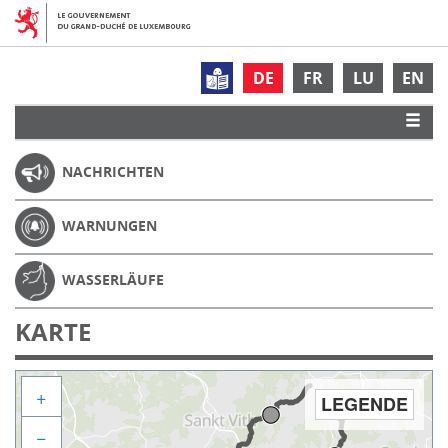
DE
FR
LU
EN
NACHRICHTEN
WARNUNGEN
WASSERLÄUFE
KARTE
+
LEGENDE
−