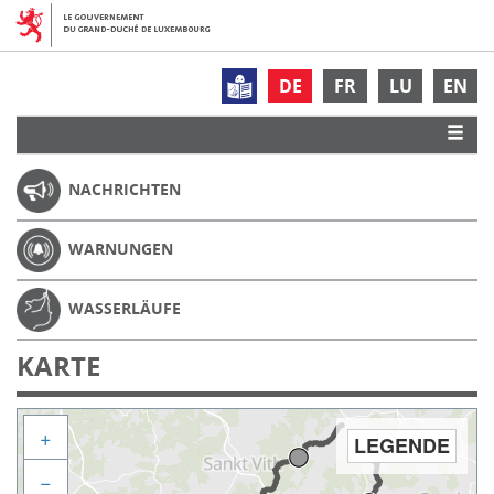
DE
FR
LU
EN
NACHRICHTEN
WARNUNGEN
WASSERLÄUFE
KARTE
+
LEGENDE
−