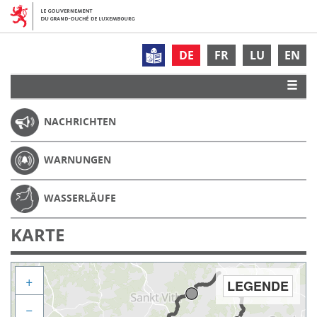
DE
FR
LU
EN
NACHRICHTEN
WARNUNGEN
WASSERLÄUFE
KARTE
+
LEGENDE
−