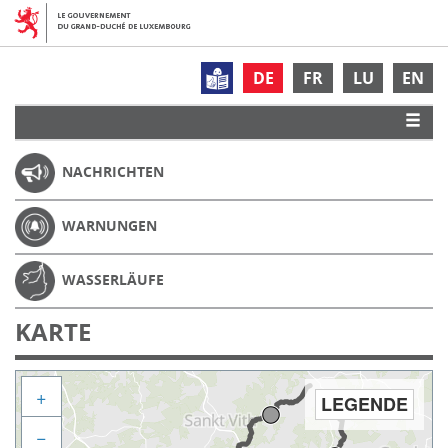
DE
FR
LU
EN
NACHRICHTEN
WARNUNGEN
WASSERLÄUFE
KARTE
+
LEGENDE
−