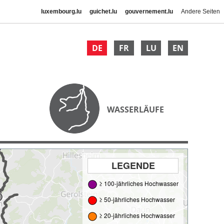
luxembourg.lu
guichet.lu
gouvernement.lu
Andere Seiten
DE
FR
LU
EN
WASSERLÄUFE
LEGENDE
≥ 100-jährliches Hochwasser
≥ 50-jährliches Hochwasser
≥ 20-jährliches Hochwasser