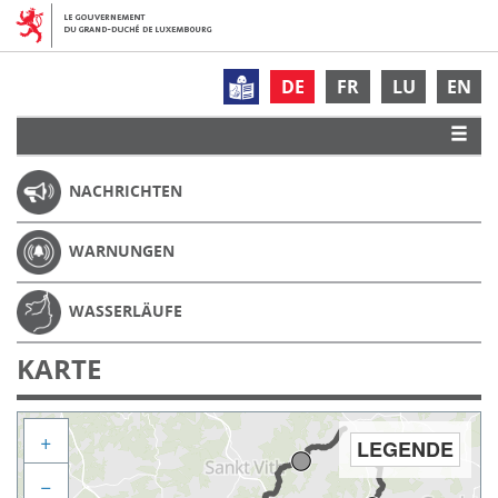
DE
FR
LU
EN
NACHRICHTEN
WARNUNGEN
WASSERLÄUFE
KARTE
+
LEGENDE
−