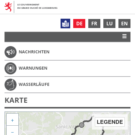
DE
FR
LU
EN
NACHRICHTEN
WARNUNGEN
WASSERLÄUFE
KARTE
+
LEGENDE
−