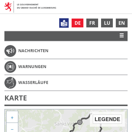
DE
FR
LU
EN
NACHRICHTEN
WARNUNGEN
WASSERLÄUFE
KARTE
+
LEGENDE
−