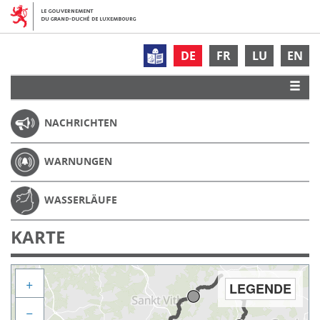
DE
FR
LU
EN
NACHRICHTEN
WARNUNGEN
WASSERLÄUFE
KARTE
+
LEGENDE
−