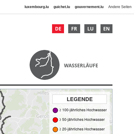
luxembourg.lu
guichet.lu
gouvernement.lu
Andere Seiten
DE
FR
LU
EN
WASSERLÄUFE
LEGENDE
≥ 100-jährliches Hochwasser
≥ 50-jährliches Hochwasser
≥ 20-jährliches Hochwasser