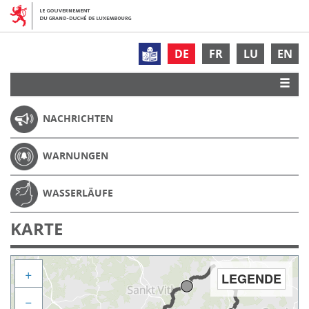
DE
FR
LU
EN
NACHRICHTEN
WARNUNGEN
WASSERLÄUFE
KARTE
+
LEGENDE
−