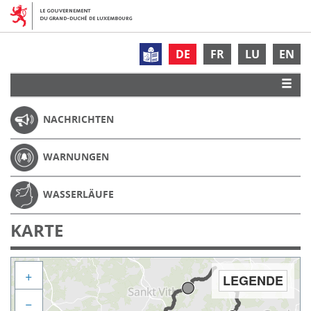
DE
FR
LU
EN
NACHRICHTEN
WARNUNGEN
WASSERLÄUFE
KARTE
+
LEGENDE
−