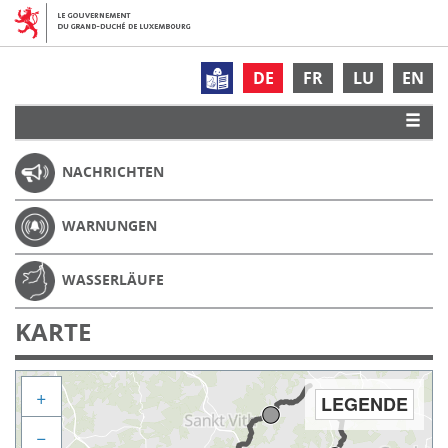
DE
FR
LU
EN
NACHRICHTEN
WARNUNGEN
WASSERLÄUFE
KARTE
+
LEGENDE
−