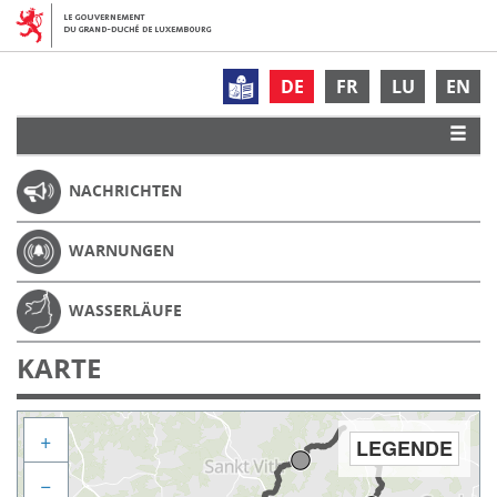
DE
FR
LU
EN
NACHRICHTEN
WARNUNGEN
WASSERLÄUFE
KARTE
+
LEGENDE
−