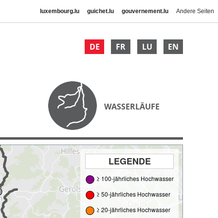
luxembourg.lu
guichet.lu
gouvernement.lu
Andere Seiten
DE
FR
LU
EN
WASSERLÄUFE
LEGENDE
≥ 100-jährliches Hochwasser
≥ 50-jährliches Hochwasser
≥ 20-jährliches Hochwasser