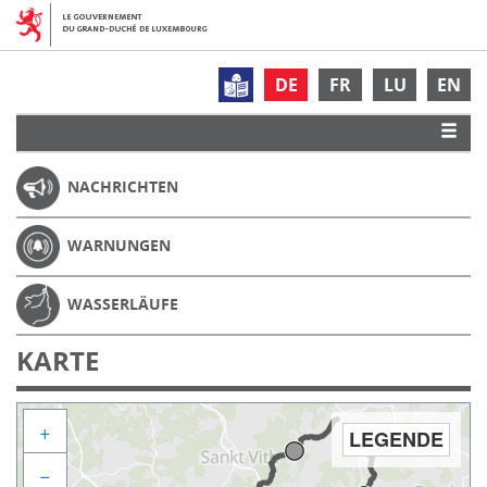
DE
FR
LU
EN
NACHRICHTEN
WARNUNGEN
WASSERLÄUFE
KARTE
+
LEGENDE
−