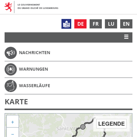
DE
FR
LU
EN
NACHRICHTEN
WARNUNGEN
WASSERLÄUFE
KARTE
+
LEGENDE
−