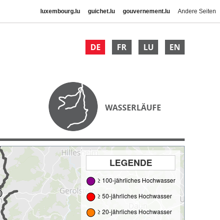
luxembourg.lu
guichet.lu
gouvernement.lu
Andere Seiten
DE
FR
LU
EN
WASSERLÄUFE
LEGENDE
≥ 100-jährliches Hochwasser
≥ 50-jährliches Hochwasser
≥ 20-jährliches Hochwasser