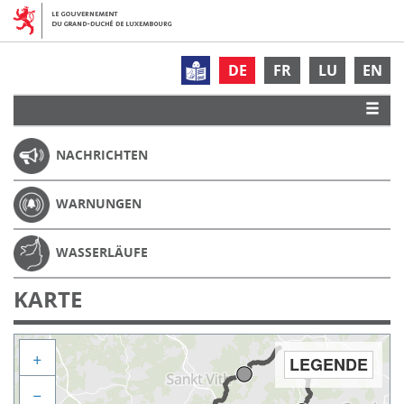
DE
FR
LU
EN
NACHRICHTEN
WARNUNGEN
WASSERLÄUFE
KARTE
+
LEGENDE
−