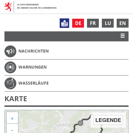
DE
FR
LU
EN
NACHRICHTEN
WARNUNGEN
WASSERLÄUFE
KARTE
+
LEGENDE
−