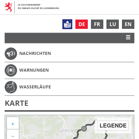
DE
FR
LU
EN
NACHRICHTEN
WARNUNGEN
WASSERLÄUFE
KARTE
+
LEGENDE
−