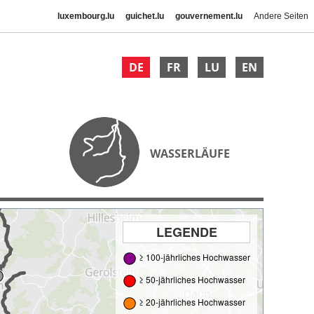
luxembourg.lu
guichet.lu
gouvernement.lu
Andere Seiten
DE
FR
LU
EN
WASSERLÄUFE
LEGENDE
≥ 100-jährliches Hochwasser
≥ 50-jährliches Hochwasser
≥ 20-jährliches Hochwasser