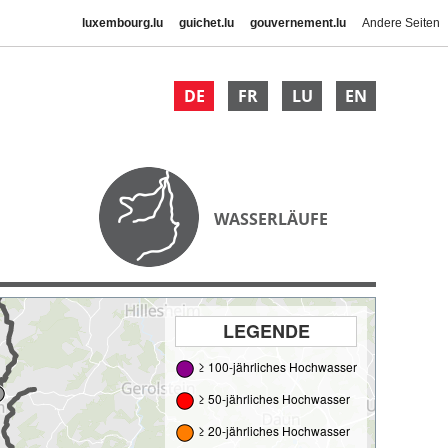
luxembourg.lu
guichet.lu
gouvernement.lu
Andere Seiten
DE
FR
LU
EN
WASSERLÄUFE
LEGENDE
≥ 100-jährliches Hochwasser
≥ 50-jährliches Hochwasser
≥ 20-jährliches Hochwasser